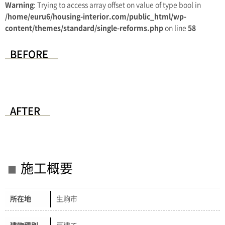
Warning
: Trying to access array offset on value of type bool in
/home/euru6/housing-interior.com/public_html/wp-
content/themes/standard/single-reforms.php
on line
58
BEFORE
AFTER
施工概要
所在地
生駒市