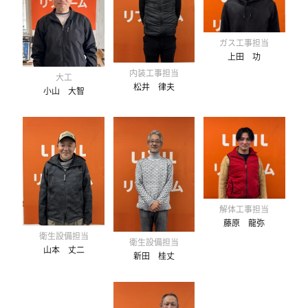
ガス工事担当
上田 功
内装工事担当
大工
松井 律夫
小山 大智
解体工事担当
藤原 龍弥
衛生設備担当
衛生設備担当
山本 丈二
新田 桂丈