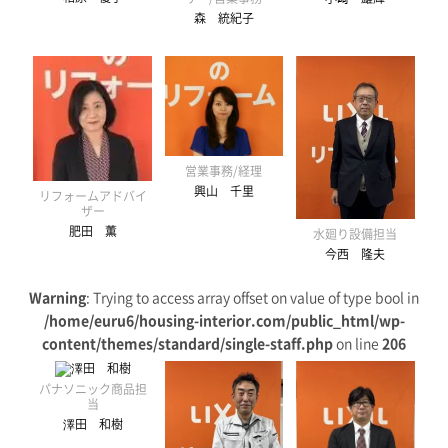
森 統紀子
営業事務/経理
興山 千里
リフォームアドバイ
ザー
肥田 薫
水廻り設備担当
今西 隆夫
Warning
: Trying to access array offset on value of type bool in
/home/euru6/housing-interior.com/public_html/wp-
content/themes/standard/single-staff.php
on line
206
パナソニック商品担
当
澤田 和樹