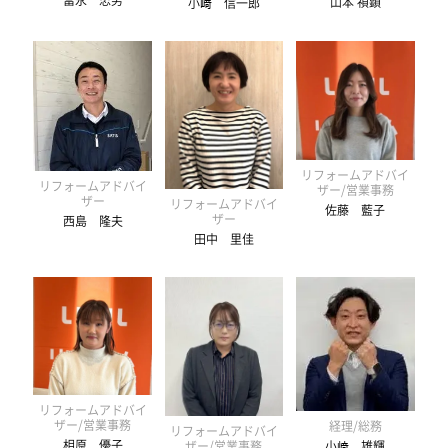
山本 禎顕
小﨑 信一郎
リフォームアドバイ
リフォームアドバイ
ザー/営業事務
ザー
リフォームアドバイ
佐藤 藍子
ザー
西島 隆夫
田中 里佳
リフォームアドバイ
ザー/営業事務
経理/総務
リフォームアドバイ
相原 優子
ザー/営業事務
小﨑 雄輝