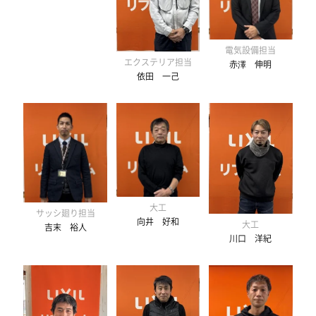
電気設備担当
エクステリア担当
赤澤 伸明
依田 一己
大工
サッシ廻り担当
向井 好和
大工
吉末 裕人
川口 洋紀