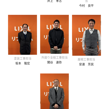
当
井上 孝志
今村 良平
外廻り全般工事担当
塗装工事担当
屋根工事担当
関谷 達弥
坂本 隆宏
安達 芳民