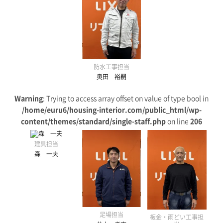
防水工事担当
奥田 裕嗣
Warning
: Trying to access array offset on value of type bool in
/home/euru6/housing-interior.com/public_html/wp-
content/themes/standard/single-staff.php
on line
206
建具担当
森 一夫
足場担当
板金・雨どい工事担