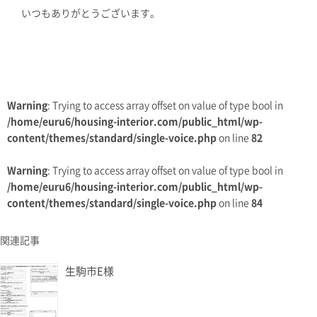
いつもありがとうございます。
Warning
: Trying to access array offset on value of type bool in
/home/euru6/housing-interior.com/public_html/wp-
content/themes/standard/single-voice.php
on line
82
Warning
: Trying to access array offset on value of type bool in
/home/euru6/housing-interior.com/public_html/wp-
content/themes/standard/single-voice.php
on line
84
関連記事
生駒市E様