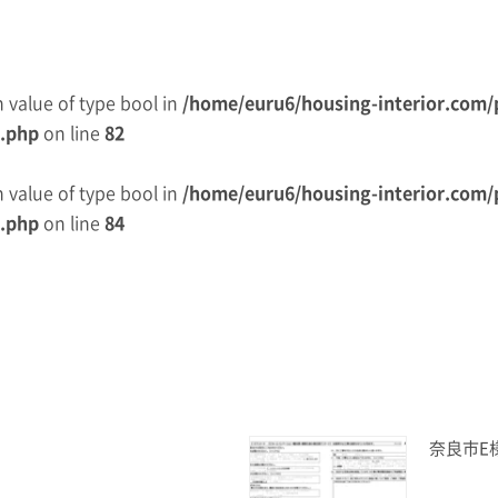
on value of type bool in
/home/euru6/housing-interior.com/
e.php
on line
82
on value of type bool in
/home/euru6/housing-interior.com/
e.php
on line
84
奈良市E