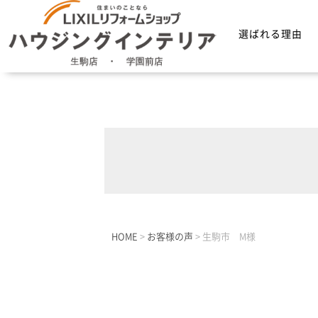
選ばれる理由
HOME
>
お客様の声
>
生駒市 M様