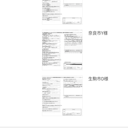
奈良市Y様
生駒市D様