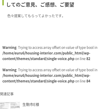
してのご意見、ご感想、ご要望
色々提案してもらってよかったです。
Warning
: Trying to access array offset on value of type bool in
/home/euru6/housing-interior.com/public_html/wp-
content/themes/standard/single-voice.php
on line
82
Warning
: Trying to access array offset on value of type bool in
/home/euru6/housing-interior.com/public_html/wp-
content/themes/standard/single-voice.php
on line
84
関連記事
生駒市E様