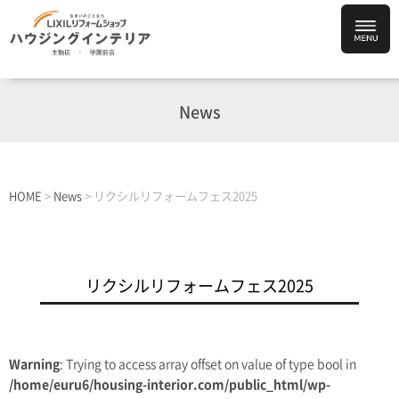
News
HOME
>
News
>
リクシルリフォームフェス2025
リクシルリフォームフェス2025
Warning
: Trying to access array offset on value of type bool in
/home/euru6/housing-interior.com/public_html/wp-