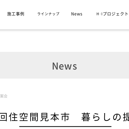
施工事例
News
プロジェクト
ラインナップ
H･I
News
提案会
9回住空間見本市 暮らしの