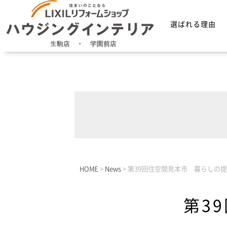
選ばれる理由
HOME
>
News
>
第39回住空間見本市 暮らしの
第3