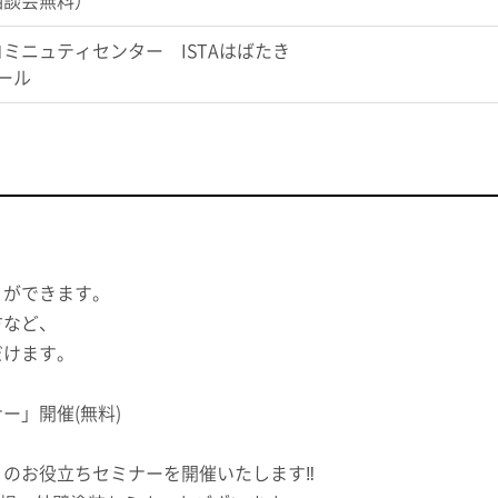
相談会無料）
ミニュティセンター ISTAはばたき
ール
とができます。
方など、
だけます。
ー」開催(無料)
のお役立ちセミナーを開催いたします‼